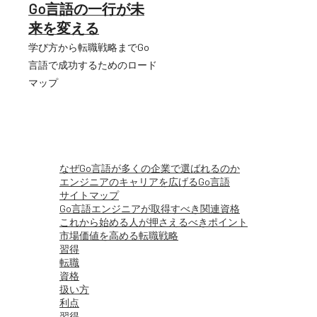
コ
Go言語の一行が未
ン
来を変える
テ
ン
学び方から転職戦略までGo
ツ
言語で成功するためのロード
へ
マップ
ス
キ
ッ
プ
なぜGo言語が多くの企業で選ばれるのか
エンジニアのキャリアを広げるGo言語
サイトマップ
Go言語エンジニアが取得すべき関連資格
これから始める人が押さえるべきポイント
市場価値を高める転職戦略
習得
転職
資格
扱い方
利点
習得