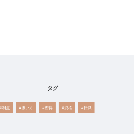
タグ
利点
扱い方
習得
資格
転職