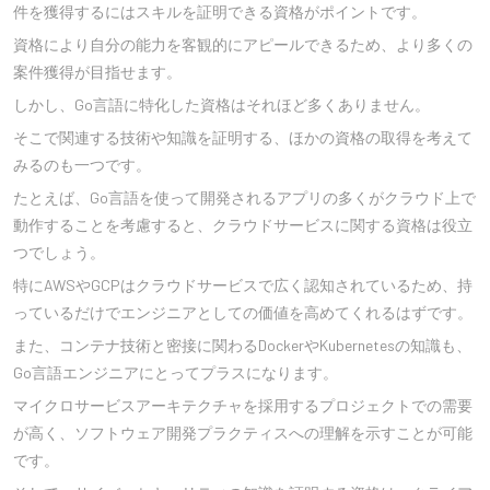
件を獲得するにはスキルを証明できる資格がポイントです。
資格により自分の能力を客観的にアピールできるため、より多くの
案件獲得が目指せます。
しかし、Go言語に特化した資格はそれほど多くありません。
そこで関連する技術や知識を証明する、ほかの資格の取得を考えて
みるのも一つです。
たとえば、Go言語を使って開発されるアプリの多くがクラウド上で
動作することを考慮すると、クラウドサービスに関する資格は役立
つでしょう。
特にAWSやGCPはクラウドサービスで広く認知されているため、持
っているだけでエンジニアとしての価値を高めてくれるはずです。
また、コンテナ技術と密接に関わるDockerやKubernetesの知識も、
Go言語エンジニアにとってプラスになります。
マイクロサービスアーキテクチャを採用するプロジェクトでの需要
が高く、ソフトウェア開発プラクティスへの理解を示すことが可能
です。