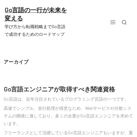
コ
ン
Go言語の一行が未来を
テ
変える
ン
ツ
学び方から転職戦略までGo言語
へ
で成功するためのロードマップ
ス
キ
ッ
プ
アーカイブ
Go言語エンジニアが取得すべき関連資格
Go言語は、近年注目されているプログラミング言語の一つです。
高速でシンプル、並行処理が得意なため、Webサービスや分散シス
テムの開発に適しており、多くの企業がGo言語エンジニアを求めて
います。
フリーランスとして活躍しているGo言語エンジニアもいますが、案