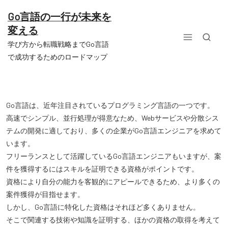
コ
ン
Go言語の一行が未来を
テ
変える
ン
ツ
学び方から転職戦略までGo言語
へ
で成功するためのロードマップ
ス
キ
ッ
プ
Go言語は、近年注目されているプログラミング言語の一つです。
高速でシンプル、並行処理が得意なため、Webサービスや分散シス
テムの開発に適しており、多くの企業がGo言語エンジニアを求めて
います。
フリーランスとして活躍しているGo言語エンジニアもいますが、案
件を獲得するにはスキルを証明できる資格がポイントです。
資格により自分の能力を客観的にアピールできるため、より多くの
案件獲得が目指せます。
しかし、Go言語に特化した資格はそれほど多くありません。
そこで関連する技術や知識を証明する、ほかの資格の取得を考えて